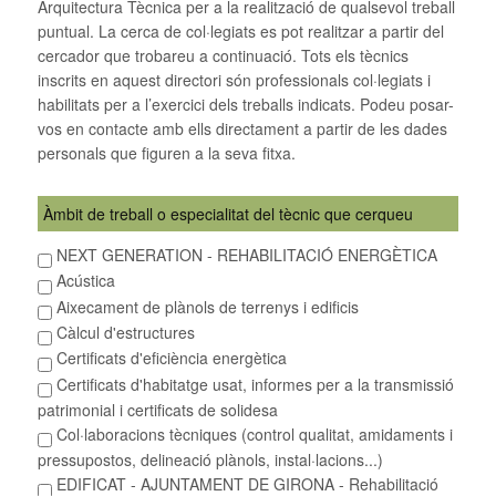
Arquitectura Tècnica per a la realització de qualsevol treball
puntual. La cerca de col·legiats es pot realitzar a partir del
cercador que trobareu a continuació. Tots els tècnics
inscrits en aquest directori són professionals col·legiats i
habilitats per a l’exercici dels treballs indicats. Podeu posar-
vos en contacte amb ells directament a partir de les dades
personals que figuren a la seva fitxa.
Àmbit de treball o especialitat del tècnic que cerqueu
NEXT GENERATION - REHABILITACIÓ ENERGÈTICA
Acústica
Aixecament de plànols de terrenys i edificis
Càlcul d'estructures
Certificats d'eficiència energètica
Certificats d'habitatge usat, informes per a la transmissió
patrimonial i certificats de solidesa
Col·laboracions tècniques (control qualitat, amidaments i
pressupostos, delineació plànols, instal·lacions...)
EDIFICAT - AJUNTAMENT DE GIRONA - Rehabilitació