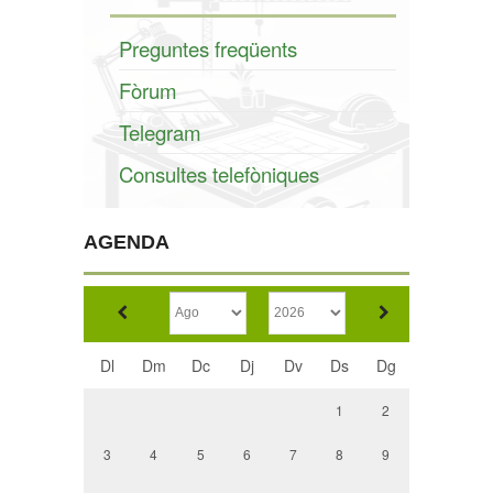
Preguntes freqüents
Fòrum
Telegram
Consultes telefòniques
AGENDA
Dl
Dm
Dc
Dj
Dv
Ds
Dg
1
2
3
4
5
6
7
8
9